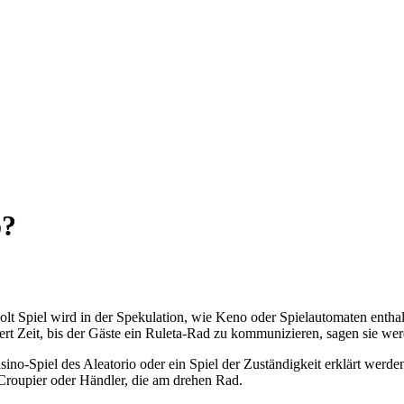
o?
olt Spiel wird in der Spekulation, wie Keno oder Spielautomaten enthalt
uert Zeit, bis der Gäste ein Ruleta-Rad zu kommunizieren, sagen sie w
ino-Spiel des Aleatorio oder ein Spiel der Zuständigkeit erklärt werd
Croupier oder Händler, die am drehen Rad.