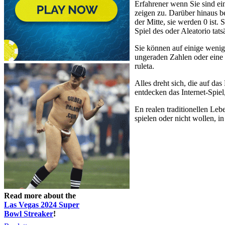
Erfahrener wenn Sie sind ein
zeigen zu. Darüber hinaus be
der Mitte, sie werden 0 ist.
Spiel des oder Aleatorio tats
Sie können auf einige weni
ungeraden Zahlen oder eine 
ruleta.
Alles dreht sich, die auf da
entdecken das Internet-Spiel
En realen traditionellen Le
spielen oder nicht wollen, in 
Read more about the
Las Vegas 2024 Super
Bowl Streaker
!