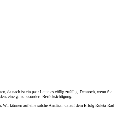
en, da nach ist ein paar Leute es völlig zufällig. Dennoch, wenn Sie
erden, eine ganz besondere Berücksichtigung.
en. Wir können auf eine solche Analizar, da auf dem Erfolg Ruleta-Rad