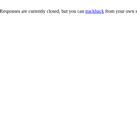
Responses are currently closed, but you can
trackback
from your own si